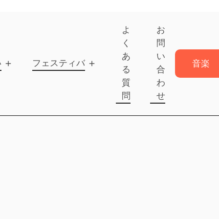
よ
お
く
問
あ
い
いて
フェスティバル
音楽
る
合
を送
質
わ
信
問
せ
音楽
を送
信