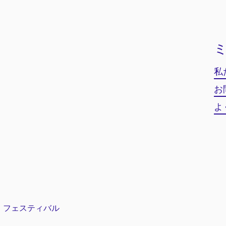
私
お
よ
ク・フェスティバル