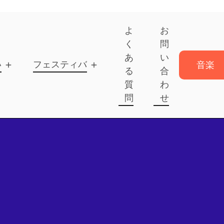
よ
お
く
問
あ
い
いて
フェスティバル
音楽
る
合
を送
質
わ
信
問
せ
音楽
を送
信