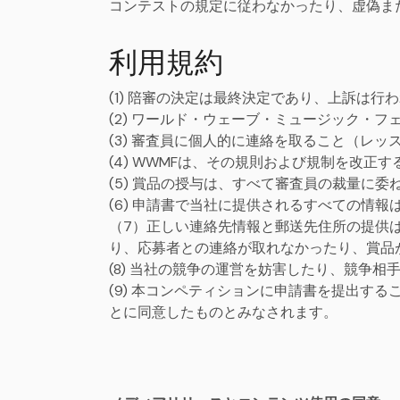
コンテストの規定に従わなかったり、虚偽ま
利用規約
(1) 陪審の決定は最終決定であり、上訴は行
(2) ワールド・ウェーブ・ミュージック・
(3) 審査員に個人的に連絡を取ること（レ
(4) WWMFは、その規則および規制を改正
(5) 賞品の授与は、すべて審査員の裁量に
(6) 申請書で当社に提供されるすべての情
（7）正しい連絡先情報と郵送先住所の提供
り、応募者との連絡が取れなかったり、賞品
(8) 当社の競争の運営を妨害したり、競争
(9) 本コンペティションに申請書を提出す
とに同意したものとみなされます。