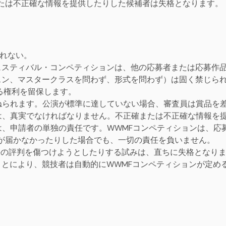
たは不正確な情報を提供したりした候補者は失格となります。
われない。
フェスティバル・コンペティションは、他の応募者または応募作
ッスン、マスタークラスを問わず、形式を問わず）は固く禁じら
する権利を留保します。
委ねられます。公演が標準に達していない場合、審査員は賞品を
報は、真実でなければなりません。不正確または不正確な情報を
は、申請者の単独の責任です。WWMFコンペティションは、応
が届かなかったりした場合でも、一切の責任を負いません。
相手の評判を傷つけようとしたりする試みは、直ちに失格となり
ることにより、競技者は自動的にWWMFコンペティションが定