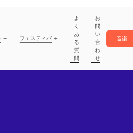
よ
お
く
問
あ
い
いて
フェスティバル
音楽
る
合
を送
質
わ
信
問
せ
音楽
を送
信